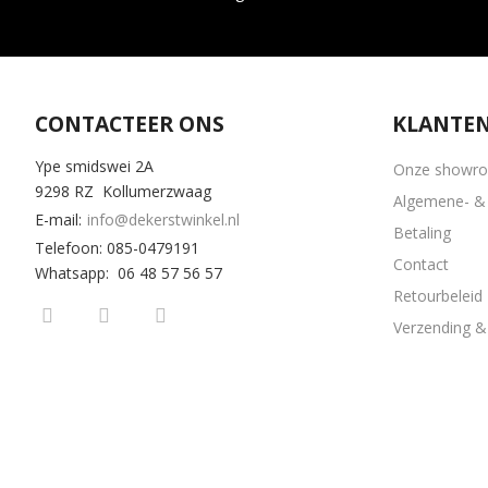
CONTACTEER ONS
KLANTEN
Ype smidswei 2A
Onze showr
9298 RZ Kollumerzwaag
Algemene- & 
E-mail:
info@dekerstwinkel.nl
Betaling
Telefoon: 085-0479191
Contact
Whatsapp: 06 48 57 56 57
Retourbeleid
Verzending & 