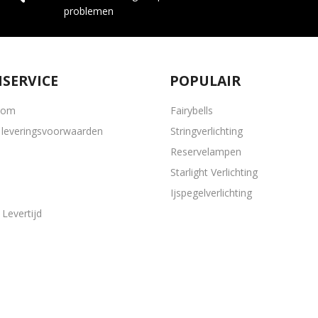
problemen
SERVICE
POPULAIR
oom
Fairybells
leveringsvoorwaarden
Stringverlichting
Reservelampen
Starlight Verlichting
Ijspegelverlichting
Levertijd