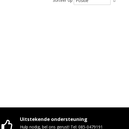
Sorteer op
Uitstekende ondersteuning
Hulp nodig, bel ons gerust! Tel: 085-0479191