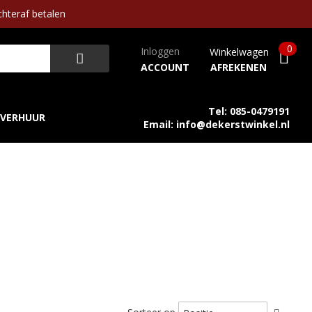
hteraf betalen
0
Inloggen
Winkelwagen
ACCOUNT
AFREKENEN
Tel: 085-0479191
VERHUUR
Email: info@dekerstwinkel.nl