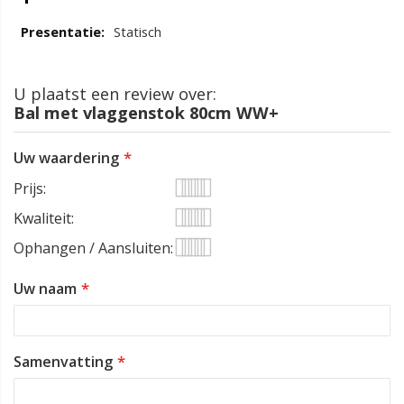
Statisch
U plaatst een review over:
Bal met vlaggenstok 80cm WW+
Uw waardering
Prijs
1
2
3
4
5
Kwaliteit
star
stars
stars
stars
stars
1
2
3
4
5
Ophangen / Aansluiten
star
stars
stars
stars
stars
1
2
3
4
5
Uw naam
star
stars
stars
stars
stars
Samenvatting