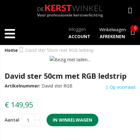
0
Inloggen
Winkelwagen
ACCOUNT
AFREKENEN
Home
David ster 50cm met RGB ledstrip
David ster 50cm met RGB ledstrip
Artikelnummer:
David ster RGB
Op voorraad
€ 149,95
Aantal
IN WINKELWAGEN