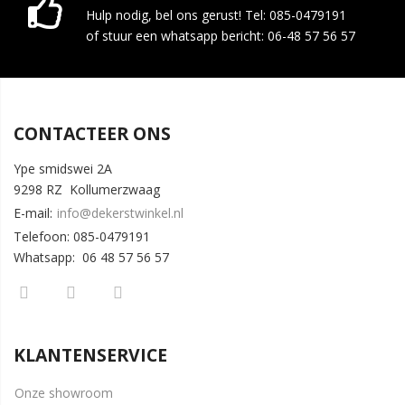
Hulp nodig, bel ons gerust! Tel: 085-0479191
of stuur een whatsapp bericht: 06-48 57 56 57
CONTACTEER ONS
Ype smidswei 2A
9298 RZ Kollumerzwaag
E-mail:
info@dekerstwinkel.nl
Telefoon: 085-0479191
Whatsapp: 06 48 57 56 57
KLANTENSERVICE
Onze showroom