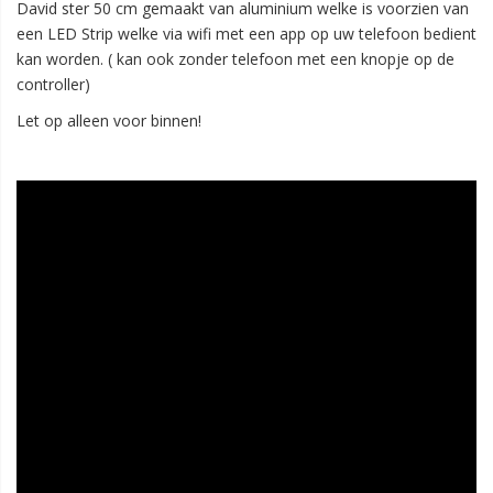
David ster 50 cm gemaakt van aluminium welke is voorzien van
een LED Strip welke via wifi met een app op uw telefoon bedient
kan worden. ( kan ook zonder telefoon met een knopje op de
controller)
Let op alleen voor binnen!