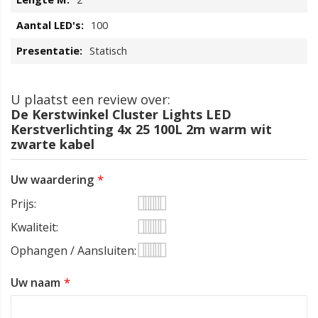
100
Statisch
U plaatst een review over:
De Kerstwinkel Cluster Lights LED
Kerstverlichting 4x 25 100L 2m warm wit
zwarte kabel
Uw waardering
Prijs
1
2
3
4
5
Kwaliteit
star
stars
stars
stars
stars
1
2
3
4
5
Ophangen / Aansluiten
star
stars
stars
stars
stars
1
2
3
4
5
Uw naam
star
stars
stars
stars
stars