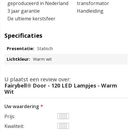
geproduceerd in Nederland
transformator
3 jaar garantie
Handleiding
De ultieme kerstsfeer
Specificaties
Statisch
Warm wit
U plaatst een review over:
Fairybell® Door - 120 LED Lampjes - Warm
Wit
Uw waardering
Prijs
1
2
3
4
5
Kwaliteit
star
stars
stars
stars
stars