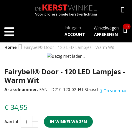
0
Inloggen
Winkelwagen
ACCOUNT
AFREKENEN
Home
Fairybell® Door - 120 LED Lampjes - Warm Wit
Fairybell® Door - 120 LED Lampjes -
Warm Wit
Artikelnummer:
FANL-D210-120-02-EU-Statisch
Op voorraad
€ 34,95
Aantal
IN WINKELWAGEN