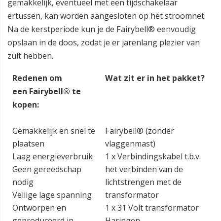
gemakkelijk, eventueel met een tijdschakelaar
ertussen, kan worden aangesloten op het stroomnet.
Na de kerstperiode kun je de Fairybell® eenvoudig
opslaan in de doos, zodat je er jarenlang plezier van
zult hebben.
Redenen om
Wat zit er in het pakket?
een Fairybell® te
kopen:
Gemakkelijk en snel te
Fairybell® (zonder
plaatsen
vlaggenmast)
Laag energieverbruik
1 x Verbindingskabel t.b.v.
Geen gereedschap
het verbinden van de
nodig
lichtstrengen met de
Veilige lage spanning
transformator
Ontworpen en
1 x 31 Volt transformator
geproduceerd in
Haringen