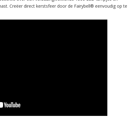
st. Creëer direct kerstsfeer door de Fairybell® eenvoudig op te