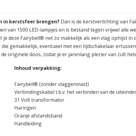
in in kerstsfeer brengen?
Dan is de kerstverlichting van F
ien van 1500 LED-lampjes en is bestand tegen vrijwel alle 
 je deze Fairybell® net zo makkelijk als een vlag ophijst i
 die gemakkelijk, eventueel met een tijdschakelaar ertuss
de originele doos, zodat je er jarenlang plezier van zult he
Inhoud verpakking:
Fairybell® (zonder vlaggenmast)
Verbindingskabel t.b.v. het verbinden van de uiteind
31 Volt transformator
Haringen
Oranje afstandsband
Handleiding