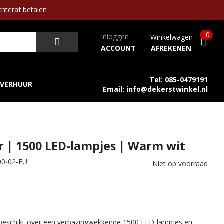
hteraf betalen
0
Inloggen
Winkelwagen
ACCOUNT
AFREKENEN
Tel: 085-0479191
VERHUUR
Email: info@dekerstwinkel.nl
er | 1500 LED-lampjes | Warm wit
00-02-EU
Niet op voorraad
eschikt over een verbazingwekkende 1500 LED-lampjes en