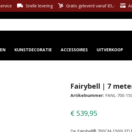
ervice
Snelle levering
Gratis geleverd vanaf 85,-
Ac
REN
KUNSTDECORATIE
ACCESSOIRES
UITVERKOOP
Fairybell | 7 met
Artikelnummer:
FANL-700-15
€ 539,95
De Fairybell® 700CM-1500LED b