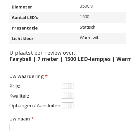
Specificaties
350CM
Diameter
1500
Aantal LED's
Statisch
Presentatie
Warm wit
Lichtkleur
U plaatst een review over:
Fairybell | 7 meter | 1500 LED-lampjes | War
Uw waardering
Prijs
1
2
3
4
5
Kwaliteit
star
stars
stars
stars
stars
1
2
3
4
5
Ophangen / Aansluiten
star
stars
stars
stars
stars
1
2
3
4
5
Uw naam
star
stars
stars
stars
stars