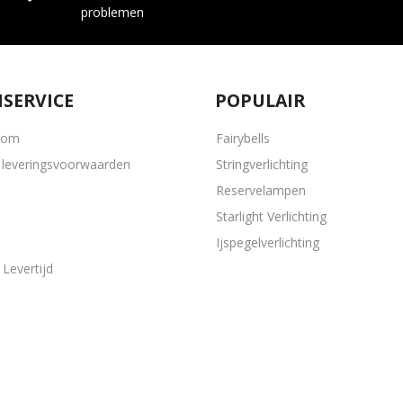
problemen
SERVICE
POPULAIR
oom
Fairybells
leveringsvoorwaarden
Stringverlichting
Reservelampen
Starlight Verlichting
Ijspegelverlichting
Levertijd