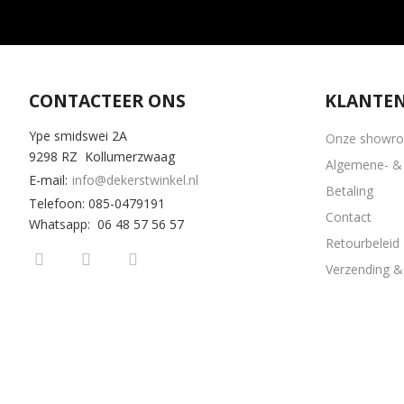
CONTACTEER ONS
KLANTEN
Ype smidswei 2A
Onze showr
9298 RZ Kollumerzwaag
Algemene- & 
E-mail:
info@dekerstwinkel.nl
Betaling
Telefoon: 085-0479191
Contact
Whatsapp: 06 48 57 56 57
Retourbeleid
Verzending & 