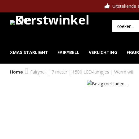
Uitstekende s
XMAS STARLIGHT
FAIRYBELL
VERLICHTING
FIGU
Home
Fairybell | 7 meter | 1500 LED-lampjes | Warm wit