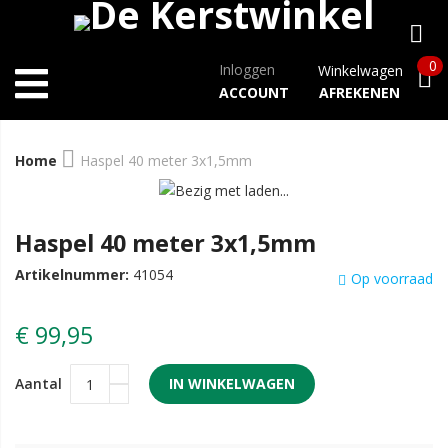
0
Inloggen
Winkelwagen
ACCOUNT
AFREKENEN
Home
Haspel 40 meter 3x1,5mm
Haspel 40 meter 3x1,5mm
Artikelnummer:
41054
Op voorraad
€ 99,95
Aantal
IN WINKELWAGEN