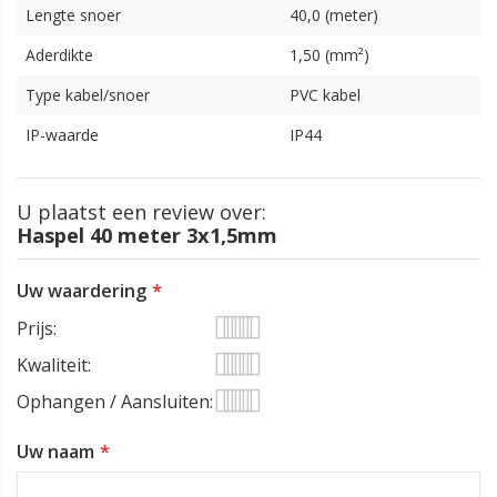
Lengte snoer
40,0 (meter)
Aderdikte
1,50 (mm²)
Type kabel/snoer
PVC kabel
IP-waarde
IP44
U plaatst een review over:
Haspel 40 meter 3x1,5mm
Uw waardering
Prijs
1
2
3
4
5
Kwaliteit
star
stars
stars
stars
stars
1
2
3
4
5
Ophangen / Aansluiten
star
stars
stars
stars
stars
1
2
3
4
5
Uw naam
star
stars
stars
stars
stars