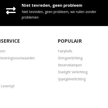
Niet tevreden, geen probleem
Niet tevreden, geen probleem, we ruilen zonder
problemen
SERVICE
POPULAIR
oom
Fairybells
leveringsvoorwaarden
Stringverlichting
Reservelampen
Starlight Verlichting
Ijspegelverlichting
Levertijd