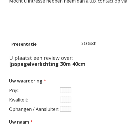
Mocht u intresse hebben neem dan a.u.b. contact op via
Specificaties
Statisch
Presentatie
U plaatst een review over:
Ijsspegelverlichting 30m 40cm
Uw waardering
Prijs
1
2
3
4
5
Kwaliteit
star
stars
stars
stars
stars
1
2
3
4
5
Ophangen / Aansluiten
star
stars
stars
stars
stars
1
2
3
4
5
Uw naam
star
stars
stars
stars
stars