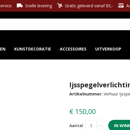
ervice
Snelle levering
Gratis geleverd vanaf 85,-
Ac
REN
KUNSTDECORATIE
ACCESSOIRES
UITVERKOOP
Ijsspegelverlicht
Artikelnummer:
Verhuur Ijssp
€ 150,00
Aantal
IN WIN