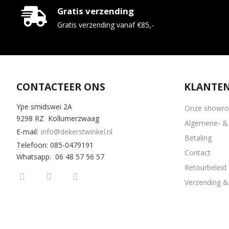
Gratis verzending
Gratis verzending vanaf €85,-
CONTACTEER ONS
KLANTEN
Ype smidswei 2A
Onze showr
9298 RZ Kollumerzwaag
Algemene- & 
E-mail:
info@dekerstwinkel.nl
Betaling
Telefoon: 085-0479191
Contact
Whatsapp: 06 48 57 56 57
Retourbeleid
Verzending & 