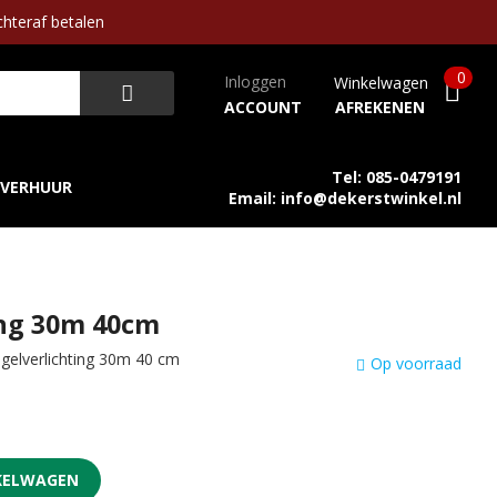
hteraf betalen
0
Inloggen
Winkelwagen
ACCOUNT
AFREKENEN
Tel: 085-0479191
VERHUUR
Email: info@dekerstwinkel.nl
ing 30m 40cm
egelverlichting 30m 40 cm
Op voorraad
KELWAGEN