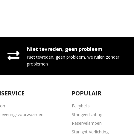
Niet tevreden, geen probleem
Niet tevreden, geen probleem, we ruilen zonder
problemen
SERVICE
POPULAIR
oom
Fairybells
leveringsvoorwaarden
Stringverlichting
Reservelampen
Starlight Verlichting