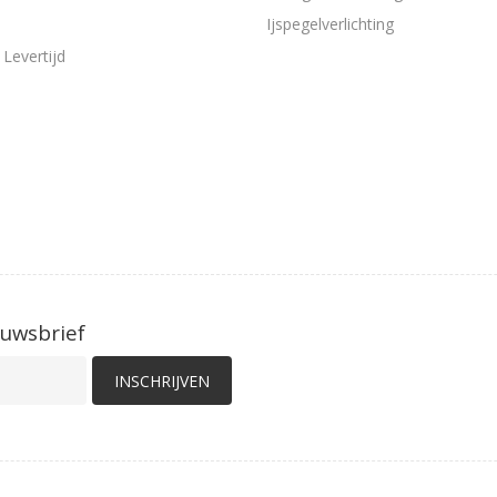
Ijspegelverlichting
Levertijd
euwsbrief
INSCHRIJVEN