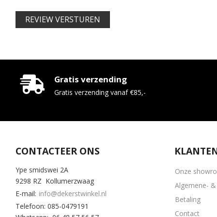
REVIEW VERSTUREN
Gratis verzending
Gratis verzending vanaf €85,-
CONTACTEER ONS
KLANTEN
Ype smidswei 2A
Onze showr
9298 RZ Kollumerzwaag
Algemene- & 
E-mail:
info@dekerstwinkel.nl
Betaling
Telefoon: 085-0479191
Contact