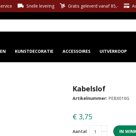
ervice
Snelle levering
Gratis geleverd vanaf 85,-
Ac
REN
KUNSTDECORATIE
ACCESSOIRES
UITVERKOOP
Kabelslof
Artikelnummer:
PEBX010G
€ 3,75
Aantal
IN WIN