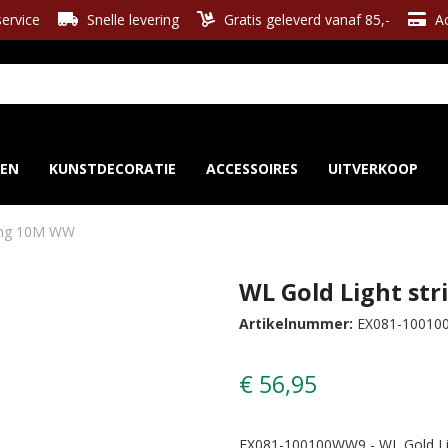
ervice
Snelle levering
Gratis geleverd vanaf 85,-
Ac
REN
KUNSTDECORATIE
ACCESSOIRES
UITVERKOOP
ring 10M WW
WL Gold Light st
Artikelnummer:
EX081-1001
€ 56,95
EX081-100100WW9 - WL Gold Lig