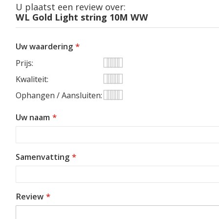
U plaatst een review over:
WL Gold Light string 10M WW
Uw waardering
Prijs
1
2
3
4
5
Kwaliteit
star
stars
stars
stars
stars
1
2
3
4
5
Ophangen / Aansluiten
star
stars
stars
stars
stars
1
2
3
4
5
Uw naam
star
stars
stars
stars
stars
Samenvatting
Review