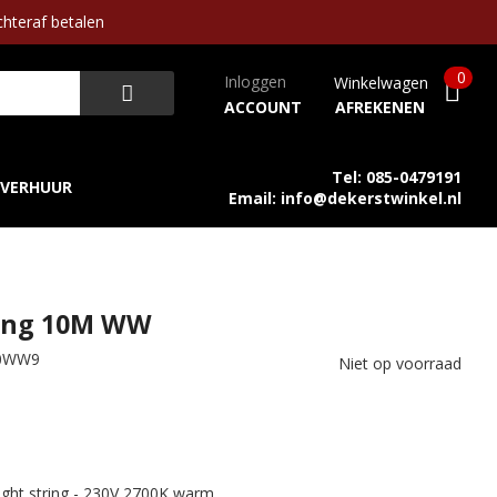
hteraf betalen
0
Inloggen
Winkelwagen
ACCOUNT
AFREKENEN
Tel: 085-0479191
VERHUUR
Email: info@dekerstwinkel.nl
ring 10M WW
00WW9
Niet op voorraad
ht string - 230V 2700K warm