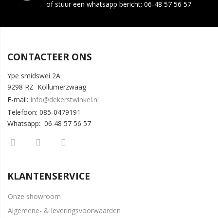
of stuur een whatsapp bericht: 06-48 57 56 57
CONTACTEER ONS
Ype smidswei 2A
9298 RZ Kollumerzwaag
E-mail:
info@dekerstwinkel.nl
Telefoon: 085-0479191
Whatsapp: 06 48 57 56 57
KLANTENSERVICE
Onze showroom
Algemene- & leveringsvoorwaarden