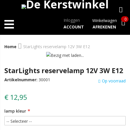
0
Inloggen
Winkelwagen
ACCOUNT
AFREKENEN
Home
StarLights reservelamp 12V 3W E12
StarLights reservelamp 12V 3W E12
Artikelnummer:
30001
Op voorraad
€ 12,95
lamp kleur