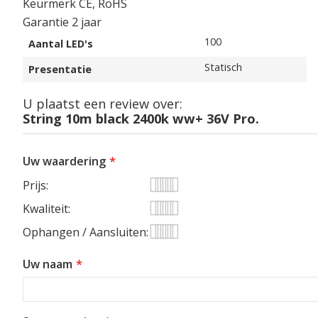
Keurmerk CE, RoHS
Garantie 2 jaar
Specificaties
100
Aantal LED's
Statisch
Presentatie
U plaatst een review over:
String 10m black 2400k ww+ 36V Pro.
Uw waardering
Prijs
1
2
3
4
5
Kwaliteit
star
stars
stars
stars
stars
1
2
3
4
5
Ophangen / Aansluiten
star
stars
stars
stars
stars
1
2
3
4
5
Uw naam
star
stars
stars
stars
stars