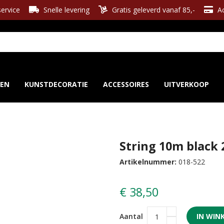
ervice
Snelle levering
Gratis geleverd vanaf 85,-
Ac
REN
KUNSTDECORATIE
ACCESSOIRES
UITVERKOOP
String 10m black 
Artikelnummer:
018-522
€ 38,50
Aantal
IN WIN