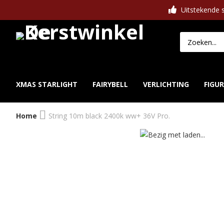
Uitstekende s
XMAS STARLIGHT
FAIRYBELL
VERLICHTING
FIGU
Home
String 10m black 2400k ww+ 36V Pro.