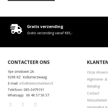
Gratis verzending
Gratis verzending vanaf €85,-
CONTACTEER ONS
KLANTEN
Ype smidswei 2A
Onze showr
9298 RZ Kollumerzwaag
Algemene- & 
E-mail:
info@dekerstwinkel.nl
Betaling
Telefoon: 085-0479191
Contact
Whatsapp: 06 48 57 56 57
Retourbeleid
Verzending & 