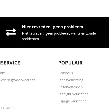
Niet tevreden, geen probleem
Niet tevreden, geen probleem, we ruilen zonder
problemen
SERVICE
POPULAIR
oom
Fairybells
leveringsvoorwaarden
Stringverlichting
Reservelampen
Starlight Verlichting
Ijspegelverlichting
Levertijd