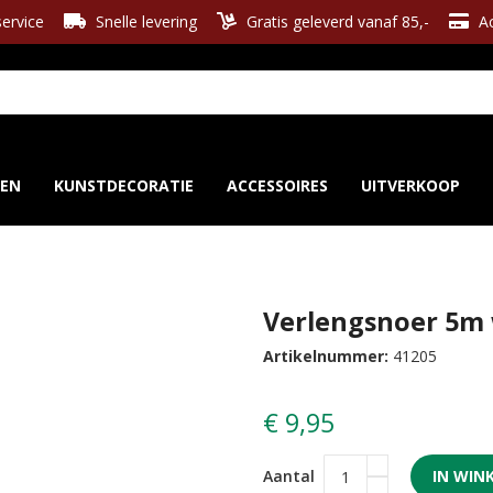
ervice
Snelle levering
Gratis geleverd vanaf 85,-
Ac
REN
KUNSTDECORATIE
ACCESSOIRES
UITVERKOOP
Verlengsnoer 5m
Artikelnummer:
41205
€ 9,95
Aantal
IN WIN