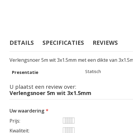
DETAILS
SPECIFICATIES
REVIEWS
Verlengsnoer 5m wit 3x1.5mm met een dikte van 3x1.5
Specificaties
Statisch
Presentatie
U plaatst een review over:
Verlengsnoer 5m wit 3x1.5mm
Uw waardering
Prijs
1
2
3
4
5
Kwaliteit