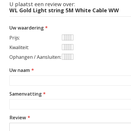
U plaatst een review over:
WL Gold Light string 5M White Cable WW
Uw waardering
Prijs
1
2
3
4
5
Kwaliteit
star
stars
stars
stars
stars
1
2
3
4
5
Ophangen / Aansluiten
star
stars
stars
stars
stars
1
2
3
4
5
Uw naam
star
stars
stars
stars
stars
Samenvatting
Review