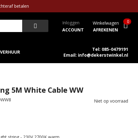
hteraf betalen
0
Inloggen
Winkelwagen
ACCOUNT
AFREKENEN
Tel: 085-0479191
VERHUUR
Email: info@dekerstwinkel.nl
ring 5M White Cable WW
50WW8
Niet op voorraad
ht string - 230V 2700K warm