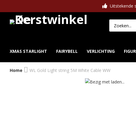
Uitstekende s
XMAS STARLIGHT
FAIRYBELL
VERLICHTING
FIGU
Home
WL Gold Light string 5M White Cable WW