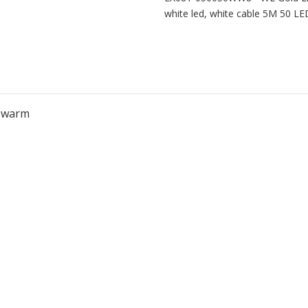
white led, white cable 5M 50 L
K warm