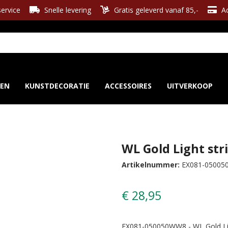
ervice
Snelle levering
Gratis geleverd vanaf 85,-
Ac
REN
KUNSTDECORATIE
ACCESSOIRES
UITVERKOOP
WL Gold Light st
Artikelnummer:
EX081-0500
€ 28,95
EX081-050050WW8 - WL Gold Lig