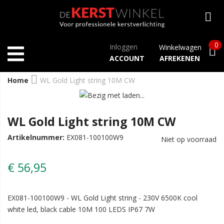
0
Inloggen
Winkelwagen
ACCOUNT
AFREKENEN
Home
WL Gold Light string 10M CW
WL Gold Light string 10M CW
Artikelnummer:
EX081-100100W9
Niet op voorraad
€ 56,95
EX081-100100W9 - WL Gold Light string - 230V 6500K cool
white led, black cable 10M 100 LEDS IP67 7W