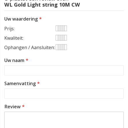
WL Gold Light string 10M CW
Uw waardering
Prijs
1
2
3
4
5
Kwaliteit
star
stars
stars
stars
stars
1
2
3
4
5
Ophangen / Aansluiten
star
stars
stars
stars
stars
1
2
3
4
5
Uw naam
star
stars
stars
stars
stars
Samenvatting
Review