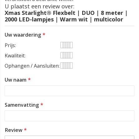
U plaatst een review over:
Xmas Starlight® Flexbelt | DUO | 8 meter |
2000 LED-lampjes | Warm wit | multicolor
Uw waardering
Prijs
1
2
3
4
5
Kwaliteit
star
stars
stars
stars
stars
1
2
3
4
5
Ophangen / Aansluiten
star
stars
stars
stars
stars
1
2
3
4
5
Uw naam
star
stars
stars
stars
stars
Samenvatting
Review