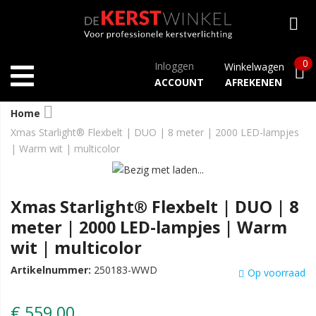
0
Inloggen
Winkelwagen
ACCOUNT
AFREKENEN
Home
Xmas Starlight® Flexbelt | DUO | 8 meter | 2000 LED-lampjes
| Warm wit | multicolor
Xmas Starlight® Flexbelt | DUO | 8
meter | 2000 LED-lampjes | Warm
wit | multicolor
Artikelnummer:
250183-WWD
Op voorraad
€ 559,00